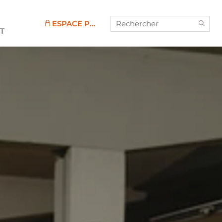
&
ESPACE PRO
T