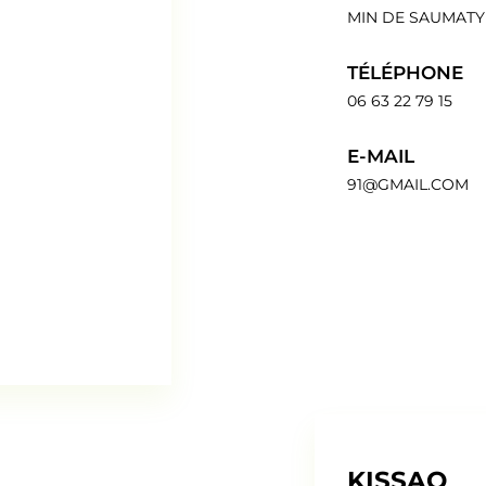
MIN DE SAUMATY 
TÉLÉPHONE
06 63 22 79 15
E-MAIL
91@GMAIL.COM
KISSAO