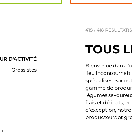
418 / 418 RÉSULTAT(S
TOUS 
UR D'ACTIVITÉ
Bienvenue dans l’un
Grossistes
lieu incontournable
spécialisés. Sur n
gamme de produits 
légumes savoureux,
frais et délicats, 
d’exception, notr
producteurs et gros
LE