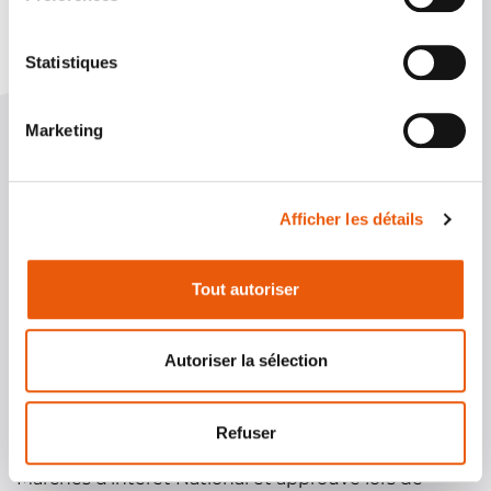
Statistiques
Marketing
LA RÉGLEMENTATION
Règlement Intérieur du Marché d’Intérêt National
Afficher les détails
de Marseille
Approuvé par arrêté préfectoral en date du 6 mars
Tout autoriser
2007
Autoriser la sélection
PRÉAMBULE
Ce règlement intérieur, établi sur les bases du
Refuser
document préparé par la Fédération Française des
Marchés d'intérêt National et approuvé lors de