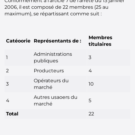
Conformément à l'article 7 de l'arrêté du 13 janvier
2006, il est composé de 22 membres (25 au
maximum), se répartissant comme suit :
Membres
Catéoorie
Représentants
de
:
titulaires
Administrations
1
3
publiques
2
Producteurs
4
Opérateurs du
3
10
marché
Autres usaoers du
4
5
marché
Total
22