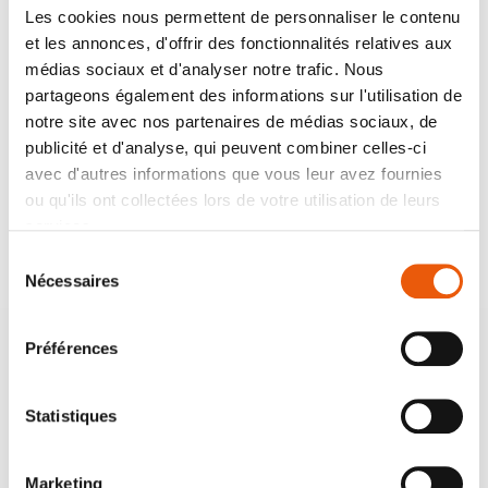
Les cookies nous permettent de personnaliser le contenu
et les annonces, d'offrir des fonctionnalités relatives aux
médias sociaux et d'analyser notre trafic. Nous
partageons également des informations sur l'utilisation de
notre site avec nos partenaires de médias sociaux, de
L’ESPRIT DU MARCHÉ
publicité et d'analyse, qui peuvent combiner celles-ci
18 OCTOBRE 2022
avec d'autres informations que vous leur avez fournies
ou qu'ils ont collectées lors de votre utilisation de leurs
SALON MED’AGRI
services.
Sélection
Nécessaires
du
consentement
Le Marché Marseille Méditerranée était présent
sur le Salon Med’agri, salon professionnel de
Préférences
l’agriculture méditerranéenne.
C’était l’occasion pour le Marché d’aller à la
Statistiques
rencontre de producteurs de la région et de
présenter son activité et son offre de services
Marketing
dédiée aux agriculteurs locaux.